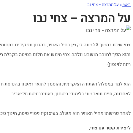
ראשי
»
על המרצה – צחי נבו
על המרצה – צחי נבו
צחי שירת במשך 23 שנה כקצין בחיל האוויר, במגוון תפק
והוא הפך לחובב מושבע ונלהב. צחי מימש את חלום הטיסה בקבלת רישי
רינה לוינסון).
הוא למד במסלול העתודה האקדמית והוסמך לתואר ראשון בהנדסת חשמ
לאחרונה, סיים תואר שני בלימודי ביטחון, באוניברסיטת תל-אביב.
לאחר פרישתו מחיל האוויר הוא משלב בעיסוקיו ניסויי טיסה, חינוך טכ
ליצירת קשר עם צחי
,