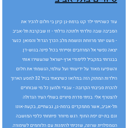
עוד כשהייתי ילד קט ברמת-גן קינן בי חלום להכיר את
הסביבה שבה נולדתי ולתוכה גדלתי - זו שבקרבת תל-אביב
- מעט יותר מרווחת ונושמת מלב הכרך הגדול והסואן. כנער
יצאה נפשי אל המרחבים וסיירתי בכול פינה בגוש-דן.
בבגרותי במקביל ללימודי ארץ-ישראל שהעשירו אותי
והשפיעו מאוד על ידיעותי ועל עולמי, הגשמתי את חלום
הילדות המתוק הזה במלואו כשיצאתי בגיל 32 למסע הארוך
להכרת סביבתי הקרובה - עבורי ולמען כל מי שבוחרים
להצטרף אלי. בניתי סדרת סיורים בשולי העיר הגדולה
תל-אביב, אשר מתמקדים ברמת-גן, גבעתיים, בקעת-אונו
וגם בת-ים יפת החוף. רגש מיוחד פיתחתי כלפי המושבה
הטמפלרית שרונה, שזכיתי להימנות עם הלוחמים לשימורה.