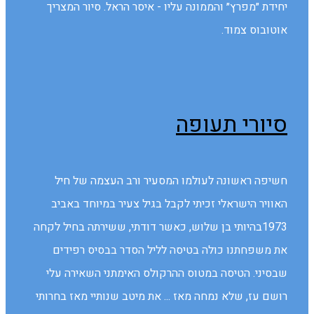
יחידת ״מפרץ״ והממונה עליו - איסר הראל. סיור המצריך
אוטובוס צמוד.
סיורי תעופה
חשיפה ראשונה לעולמו המסעיר ורב העצמה של חיל
האוויר הישראלי זכיתי לקבל בגיל צעיר במיוחד באביב
1973בהיותי בן שלוש, כאשר דודתי, ששירתה בחיל לקחה
את משפחתנו כולה בטיסה לליל הסדר בבסיס רפידים
שבסיני. הטיסה במטוס ההרקולס האימתני השאירה עלי
רושם עז, שלא נמחה מאז ... את מיטב שנותיי מאז בחרותי