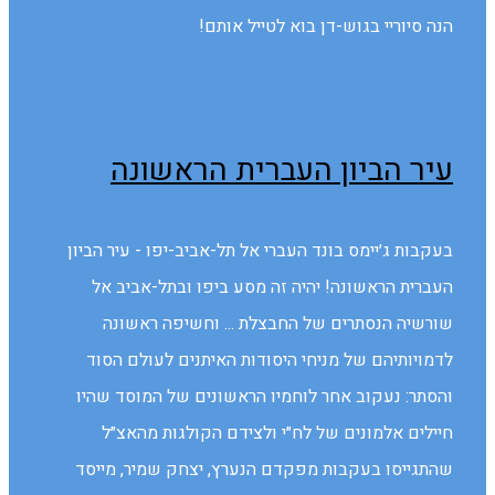
הנה סיוריי בגוש-דן בוא לטייל אותם!
עיר הביון העברית הראשונה
בעקבות ג׳יימס בונד העברי אל תל-אביב-יפו - עיר הביון
העברית הראשונה! יהיה זה מסע ביפו ובתל-אביב אל
שורשיה הנסתרים של החבצלת ... וחשיפה ראשונה
לדמויותיהם של מניחי היסודות האיתנים לעולם הסוד
והסתר: נעקוב אחר לוחמיו הראשונים של המוסד שהיו
חיילים אלמונים של לח״י ולצידם הקולגות מהאצ״ל
שהתגייסו בעקבות מפקדם הנערץ, יצחק שמיר, מייסד